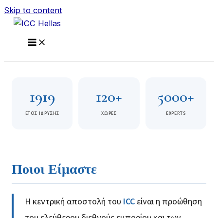
Skip to content
1919
120+
5000+
EΤΟΣ IΔΡΥΣΗΣ
ΧΩΡΕΣ
EXPERTS
Ποιοι Είμαστε
Η κεντρική αποστολή του
ICC
είναι η προώθηση
του ελεύθερου διεθνούς εμπορίου και των