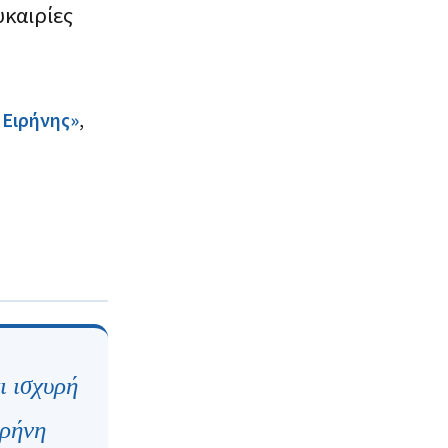
υκαιρίες
 Ειρήνης»
,
ι ισχυρή
ιρήνη