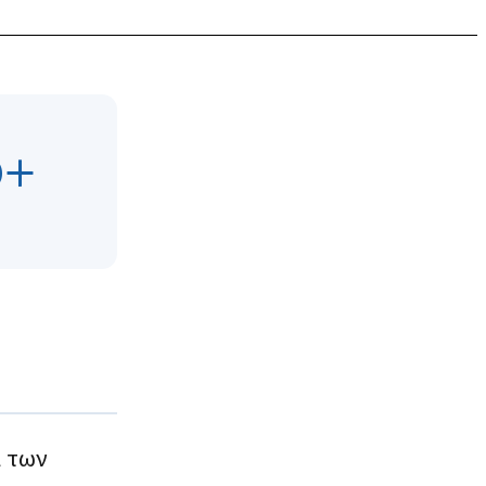
0+
ι των