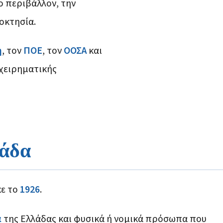
ο περιβάλλον, την
οκτησία.
η
, τον
ΠΟΕ
, τον
ΟΟΣΑ
και
ιχειρηματικής
λάδα
ε το
1926
.
α
της Ελλάδας και φυσικά ή νομικά πρόσωπα που