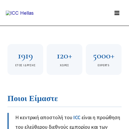
Skip
to
content
1919
120+
5000+
EΤΟΣ IΔΡΥΣΗΣ
ΧΩΡΕΣ
EXPERTS
Ποιοι Είμαστε
Η κεντρική αποστολή του
ICC
είναι η προώθηση
του ελεύθερου διεθνούς εμπορίου και των